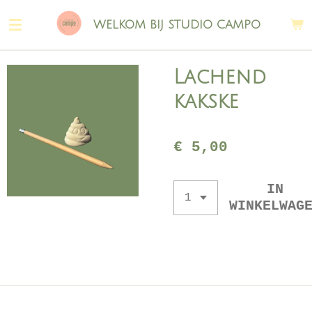
Ga
WELKOM BIJ STUDIO CAMPO
direct
naar
de
Lachend
hoofdinhoud
kakske
€ 5,00
IN
WINKELWAG