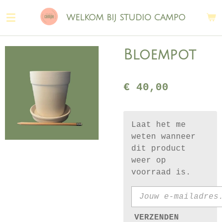
Ga
WELKOM BIJ STUDIO CAMPO
direct
naar
de
Bloempot
hoofdinhoud
€ 40,00
Laat het me
weten wanneer
dit product
weer op
voorraad is.
VERZENDEN