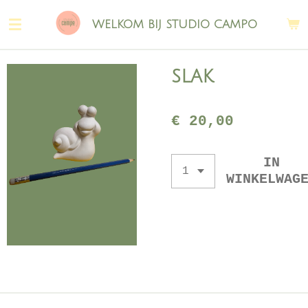
Ga
WELKOM BIJ STUDIO CAMPO
direct
naar
de
slak
hoofdinhoud
€ 20,00
IN
WINKELWAG