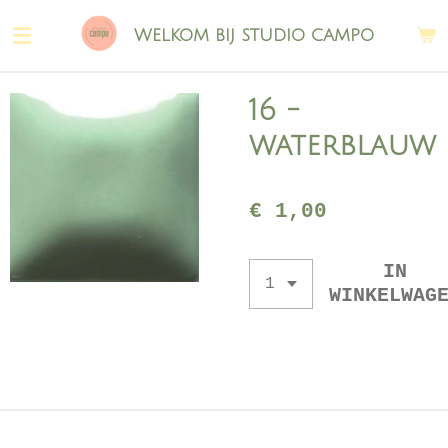
Ga
WELKOM BIJ STUDIO CAMPO
direct
naar
de
16 -
hoofdinhoud
waterblauw
€ 1,00
IN
WINKELWAG