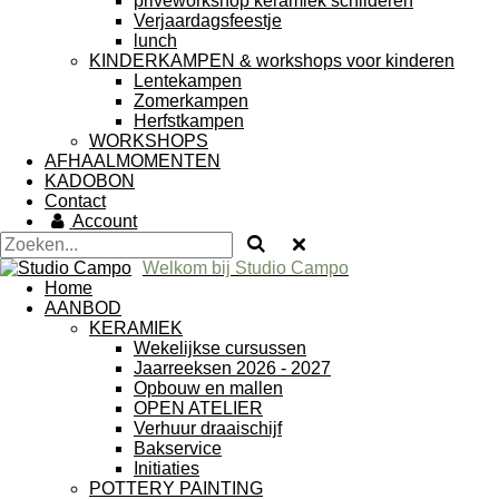
priveworkshop keramiek schilderen
Verjaardagsfeestje
lunch
KINDERKAMPEN & workshops voor kinderen
Lentekampen
Zomerkampen
Herfstkampen
WORKSHOPS
AFHAALMOMENTEN
KADOBON
Contact
Account
Welkom bij Studio Campo
Home
AANBOD
KERAMIEK
Wekelijkse cursussen
Jaarreeksen 2026 - 2027
Opbouw en mallen
OPEN ATELIER
Verhuur draaischijf
Bakservice
Initiaties
POTTERY PAINTING