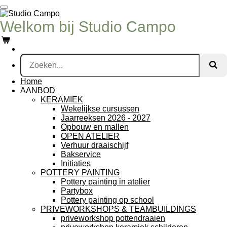
Ga
direct
Welkom bij Studio Campo
naar
de
hoofdinhoud
Home
AANBOD
KERAMIEK
Wekelijkse cursussen
Jaarreeksen 2026 - 2027
Opbouw en mallen
OPEN ATELIER
Verhuur draaischijf
Bakservice
Initiaties
POTTERY PAINTING
Pottery painting in atelier
Partybox
Pottery painting op school
PRIVEWORKSHOPS & TEAMBUILDINGS
priveworkshop pottendraaien