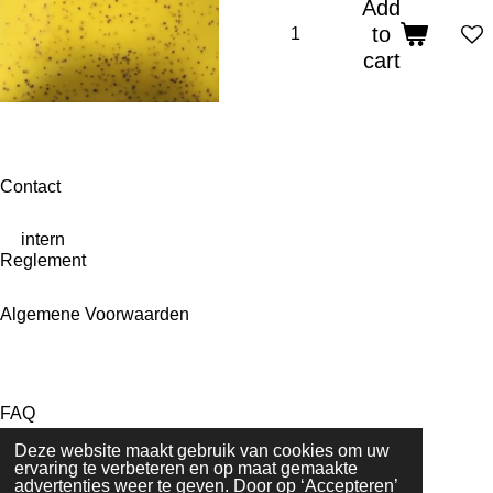
Add
to
cart
Contact
intern
Reglement
Algemene Voorwaarden
FAQ
Deze website maakt gebruik van cookies om uw
ervaring te verbeteren en op maat gemaakte
advertenties weer te geven. Door op ‘Accepteren’