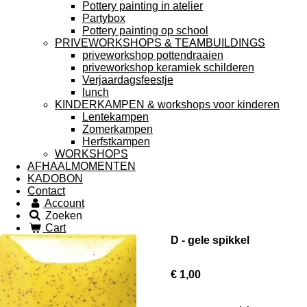
Pottery painting in atelier
Partybox
Pottery painting op school
PRIVEWORKSHOPS & TEAMBUILDINGS
priveworkshop pottendraaien
priveworkshop keramiek schilderen
Verjaardagsfeestje
lunch
KINDERKAMPEN & workshops voor kinderen
Lentekampen
Zomerkampen
Herfstkampen
WORKSHOPS
AFHAALMOMENTEN
KADOBON
Contact
Account
Zoeken
Cart
D - gele spikkel
€ 1,00