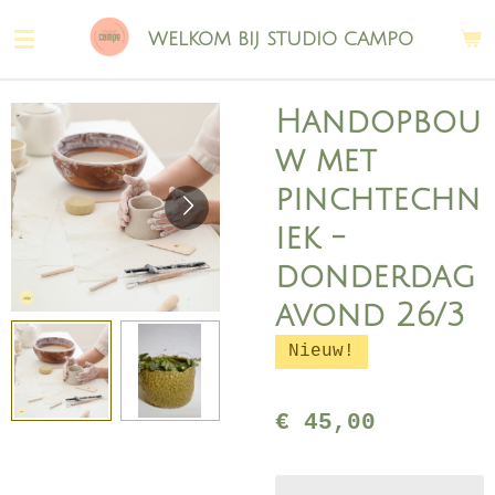
Ga
WELKOM BIJ STUDIO CAMPO
direct
naar
de
Handopbou
hoofdinhoud
w met
pinchtechn
iek -
donderdag
avond 26/3
Nieuw!
€ 45,00