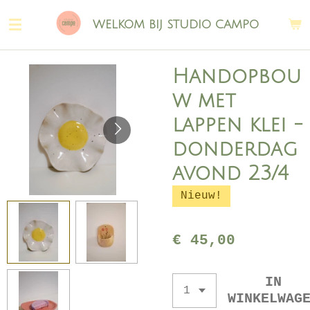
Ga
WELKOM BIJ STUDIO CAMPO
direct
naar
de
Handopbou
hoofdinhoud
w met
lappen klei -
donderdag
avond 23/4
Nieuw!
€ 45,00
IN
WINKELWAG