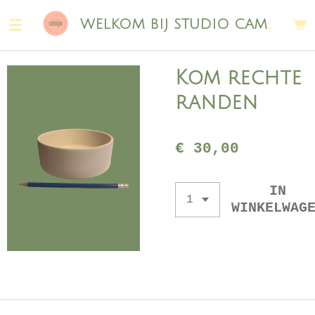
Ga
WELKOM BIJ STUDIO CAMPO
direct
naar
de
Kom rechte
hoofdinhoud
randen
€ 30,00
IN
WINKELWAG