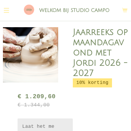
Ga
WELKOM BIJ STUDIO CAMPO
direct
naar
de
Jaarreeks op
hoofdinhoud
maandagav
ond met
Jordi 2026 -
2027
10% korting
€ 1.209,60
€ 1.344,00
Laat het me